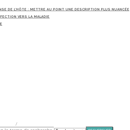
PONSE DE L’HÔTE : METTRE AU POINT UNE DESCRIPTION PLUS NUANCÉE
INFECTION VERS LA MALADIE
ÉE
Chapter 2
entation
/
Normes canadiennes pour la lutte antituberculeuse