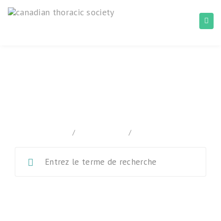
Normes canadiennes pour la lutte
antituberculeuse
home
/
Documentation
/
Appendix B