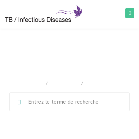
Normes canadiennes pour la lutte
antituberculeuse
home
/
Documentation
/
Chapter 11