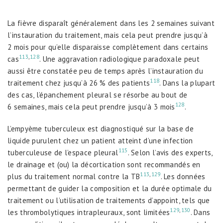
La fièvre disparaît généralement dans les 2 semaines suivant
l’instauration du traitement, mais cela peut prendre jusqu’à
2 mois pour qu’elle disparaisse complètement dans certains
113
,
128
cas
. Une aggravation radiologique paradoxale peut
aussi être constatée peu de temps après l’instauration du
118
traitement chez jusqu’à 26 % des patients
. Dans la plupart
des cas, l’épanchement pleural se résorbe au bout de
128
6 semaines, mais cela peut prendre jusqu’à 3 mois
.
L’empyème tuberculeux est diagnostiqué sur la base de
liquide purulent chez un patient atteint d’une infection
115
tuberculeuse de l’espace pleural
. Selon l’avis des experts,
le drainage et (ou) la décortication sont recommandés en
113
,
129
plus du traitement normal contre la TB
. Les données
permettant de guider la composition et la durée optimale du
traitement ou l’utilisation de traitements d’appoint, tels que
129
,
130
les thrombolytiques intrapleuraux, sont limitées
. Dans