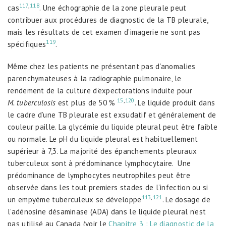
117
,
118
cas
. Une échographie de la zone pleurale peut
contribuer aux procédures de diagnostic de la TB pleurale,
mais les résultats de cet examen d’imagerie ne sont pas
119
spécifiques
.
Même chez les patients ne présentant pas d’anomalies
parenchymateuses à la radiographie pulmonaire, le
rendement de la culture d’expectorations induite pour
15
,
120
M. tuberculosis
est plus de 50 %
. Le liquide produit dans
le cadre d’une TB pleurale est exsudatif et généralement de
couleur paille. La glycémie du liquide pleural peut être faible
ou normale. Le pH du liquide pleural est habituellement
supérieur à 7,3. La majorité des épanchements pleuraux
tuberculeux sont à prédominance lymphocytaire. Une
prédominance de lymphocytes neutrophiles peut être
observée dans les tout premiers stades de l’infection ou si
113
,
121
un empyème tuberculeux se développe
. Le dosage de
l’adénosine désaminase (ADA) dans le liquide pleural n’est
pas utilisé au Canada (voir le
Chapitre 3 : Le diagnostic de la