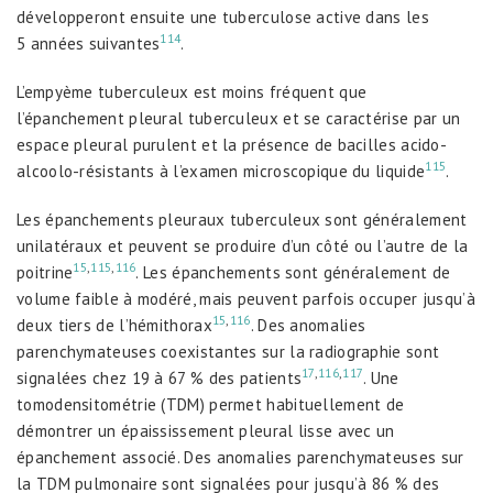
développeront ensuite une tuberculose active dans les
114
5 années suivantes
.
L’empyème tuberculeux est moins fréquent que
l’épanchement pleural tuberculeux et se caractérise par un
espace pleural purulent et la présence de bacilles acido-
115
alcoolo-résistants à l’examen microscopique du liquide
.
Les épanchements pleuraux tuberculeux sont généralement
unilatéraux et peuvent se produire d’un côté ou l’autre de la
15
,
115
,
116
poitrine
. Les épanchements sont généralement de
volume faible à modéré, mais peuvent parfois occuper jusqu’à
15
,
116
deux tiers de l’hémithorax
. Des anomalies
parenchymateuses coexistantes sur la radiographie sont
17
,
116
,
117
signalées chez 19 à 67 % des patients
. Une
tomodensitométrie (TDM) permet habituellement de
démontrer un épaississement pleural lisse avec un
épanchement associé. Des anomalies parenchymateuses sur
la TDM pulmonaire sont signalées pour jusqu’à 86 % des