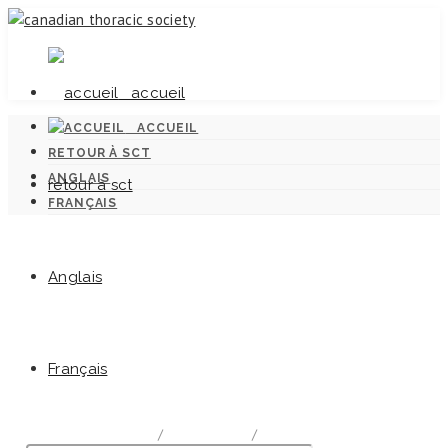
accueil
ACCUEIL
RETOUR À SCT
ANGLAIS
retour à sct
FRANÇAIS
Anglais
Normes canadiennes pour la lutte
Français
antituberculeuse
home
/
Documentation
/
Chapter 14