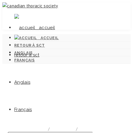
accueil
ACCUEIL
RETOUR À SCT
ANGLAIS
retour à sct
FRANÇAIS
Anglais
Normes canadiennes pour la lutte
Français
antituberculeuse
home
/
Documentation
/
Chapter 8