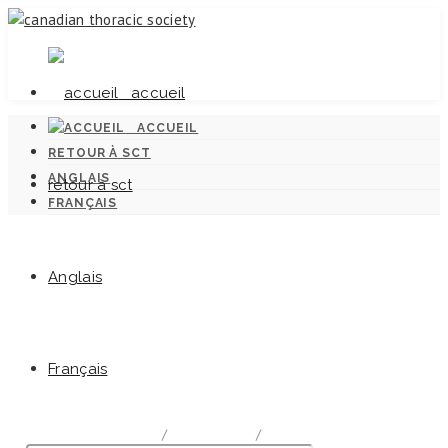
accueil
ACCUEIL
RETOUR À SCT
ANGLAIS
retour à sct
FRANÇAIS
Anglais
Normes canadiennes pour la lutte
Français
antituberculeuse
home
/
Documentation
/
Chapter 6