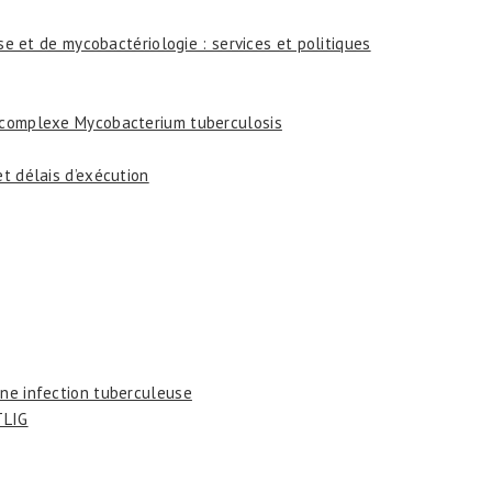
e et de mycobactériologie : services et politiques
u complexe Mycobacterium tuberculosis
et délais d’exécution
une infection tuberculeuse
TLIG