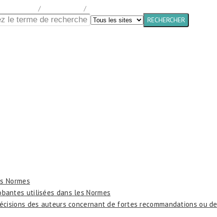
home
/
Documentation
/
Chapter 11
les Normes
obantes utilisées dans les Normes
 décisions des auteurs concernant de fortes recommandations ou 