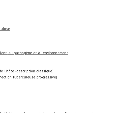
culose
tient, au pathogène et à l’environnement
 de l’hôte (description classique)
nfection tuberculeuse progressive)