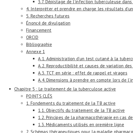
3.7. Dépistage de l’infection tuberculeuse dans
4. Interpréter et prendre en charge les résultats d’u
5. Recherches futures
Énoncé de divulgation
Financement
ORCID
Bibliographie
Annexe 1
A.1. Administration d’un test cutané à la tuberc
A.2. Reproductibilité et causes de variation de
A.3. TCT en série : effet de rappel et virages
A.4. Dimensions à prendre en compte lors de l’i
Chapitre 5 : Le traitement de la tuberculose active
POINTS CLÉS
1. Fondements du traitement de la TB active
1.1. Objectifs du traitement de la TB active
1.2. Principes de la pharmacothérapie en cas de
1.3. Médicaments utilisés en première ligne
2. Schémas thérapeutiques pour la maladie pharmaco