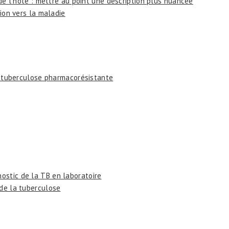
e de l’hôte : mettre au point une description plus nuancée
tion vers la maladie
la tuberculose pharmacorésistante
ostic de la TB en laboratoire
 de la tuberculose