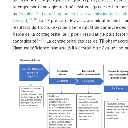
laryngée sont contagieux et nécessitent qu’une recherche d
au
Chapitre 2 : La pathogenèse et la transmission de la tu
14
,
18
l’enfant
)
. La TB pleurale devrait vraisemblablement com
résultats du frottis l’excluent. Le résultat de l’analyse des 
fiable de la contagiosité; le « pire » résultat (le plus fort
19
,
20
contagiosité
. La contagiosité des cas de TB pharmacoré
l’immunodéficience humaine (VIH) devrait être évaluée selon