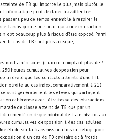
 atteinte de TB qui importe le plus, mais plutôt le
el informatique peut déclarer travailler très
ils passent peu de temps ensemble à respirer le
nce, tandis qu’une personne qui a une interaction
sin, est beaucoup plus à risque d’être exposé. Parmi
c le cas de TB sont plus à risque,
udes nord-américaines (chacune comptant plus de 3
à 250 heures cumulatives d’exposition pour
de a révélé que les contacts atteints d’une ITL
ion étroite au cas index, comparativement à 211
e, ce sont généralement les élèves qui partagent
; en cohérence avec l’étroitesse des interactions,
camarade de classe atteint de TB que par un
t documenté un risque minimal de transmission aux
eures cumulatives d’exposition à des cas adultes
 Une étude sur la transmission dans un refuge pour
xposition à un cas de TB cavitaire et à frottis