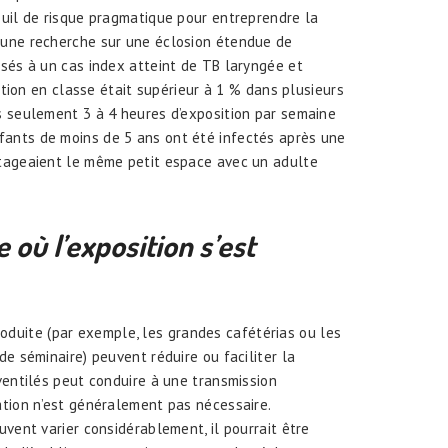
euil de risque pragmatique pour entreprendre la
 d’une recherche sur une éclosion étendue de
osés à un cas index atteint de TB laryngée et
ition en classe était supérieur à 1 % dans plusieurs
s seulement 3 à 4 heures d’exposition par semaine
nfants de moins de 5 ans ont été infectés après une
rtageaient le même petit espace avec un adulte
e o
ù
l
’
exposition s
’
est
 produite (par exemple, les grandes cafétérias ou les
e séminaire) peuvent réduire ou faciliter la
ventilés peut conduire à une transmission
ation n’est généralement pas nécessaire.
uvent varier considérablement, il pourrait être