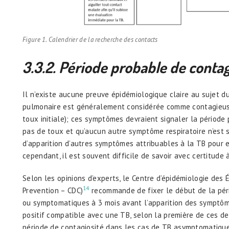
Figure 1. Calendrier de la recherche des contacts
3.3.2. P
é
riode probable de contag
Il n’existe aucune preuve épidémiologique claire au sujet d
pulmonaire est généralement considérée comme contagieuse
toux initiale); ces symptômes devraient signaler la période p
pas de toux et qu’aucun autre symptôme respiratoire n’est 
d’apparition d’autres symptômes attribuables à la TB pour e
cependant, il est souvent difficile de savoir avec certitu
Selon les opinions d’experts, le Centre d’épidémiologie des 
14
Prevention – CDC)
recommande de fixer le début de la péri
ou symptomatiques à 3 mois avant l’apparition des symptôme
positif compatible avec une TB, selon la première de ces de
période de contagiosité dans les cas de TB asymptomatique 