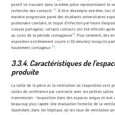
positif se trouvant dans la même pièce représentaient le s
34
recherche des contacts
. À titre d’exemple extrême, lors
manière progressive parmi des étudiants universitaires exp
pulmonaire cavitaire, le risque d’infection par heure d’expos
classes partagées; certains contacts ont été infectés aprè
35
au cours de la période contagieuse
. Plus rarement, des e
exposition extrêmement courte (<30 minutes) lorsqu’ils pa
36
hautement contagieux
.
3.3.4. Caract
é
ristiques de l
’
espac
produite
La taille de la pièce et la ventilation où l’exposition s’est
salles de conférence par contraste avec les petites salles d
transmission : l’exposition dans des espaces exigus et mal 
beaucoup plus rapide. Une évaluation formelle de la ventil
Cependant, dans les hôpitaux, où les taux de ventilation pe