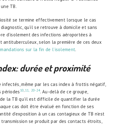
 une TB.
iosité se termine effectivement lorsque le cas
diagnostic, qu’il se retrouve à domicile et sans
bre d’isolement des infections aéroportées à
ent antituberculeux, selon la première de ces deux
andations sur la fin de l’isolement
.
index
: dur
é
e et proximit
é
 infectés, même par les cas index à frottis négatif,
10
,
11,
20-24
s périodes
. Au-delà de ce groupe,
 la TB qu’il est difficile de quantifier la durée
 chaque cas doit être évalué en fonction de ses
antité d’exposition à un cas contagieux de TB n’est
 transmission se produit par des contacts étroits,