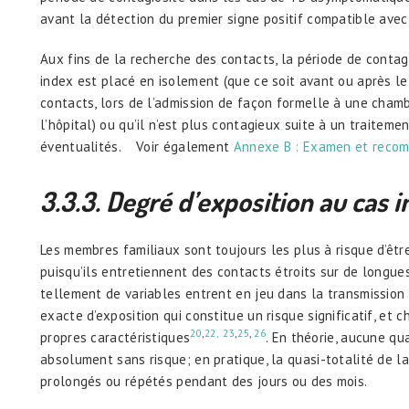
avant la détection du premier signe positif compatible avec
Aux fins de la recherche des contacts, la période de contag
index est placé en isolement (que ce soit avant ou après le 
contacts, lors de l’admission de façon formelle à une cham
l’hôpital) ou qu’il n’est plus contagieux suite à un traitem
éventualités. Voir également
Annexe B : Examen et recomm
3.3.3. Degr
é
d
’
exposition au cas 
Les membres familiaux sont toujours les plus à risque d’être
puisqu’ils entretiennent des contacts étroits sur de longue
tellement de variables entrent en jeu dans la transmission de
exacte d’exposition qui constitue un risque significatif, et
20
,
22,
23
,
25
,
26
propres caractéristiques
. En théorie, aucune qu
absolument sans risque; en pratique, la quasi-totalité de la
prolongés ou répétés pendant des jours ou des mois.