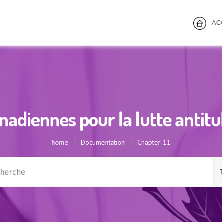
ACC
adiennes pour la lutte antit
home
/
Documentation
/
Chapter 11