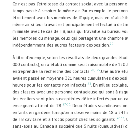
Ce n’est pas l’étroitesse du contact social avec la personne
temps passé à respirer le même air. Par exemple, le personn
étroitement avec les membres de l’équipe, mais en réalité 
même air si leur travail est principalement effectué à dista
minimale avec le cas de TB, mais qui travaille au bureau voi
les membres du ménage, ceux qui partagent une chambre ave
20
indépendamment des autres facteurs d’exposition.
À titre d’exemple, selon les résultats de deux grandes ét
000 contacts), on a établi comme seuil raisonnable de 120 
20,
25
entreprendre la recherche des contacts
.Une autre étu
avaient passé en moyenne 321 heures cumulatives d’exposit
23
heures pour les contacts non infectés
. En milieu scolair
des classes avec une personne contagieuse qui sont à risque
les écoliers sont plus susceptibles d’être infectés par un 
27-31
enseignant atteint de TB
. Deux études scandinaves on
enfants en garderie lorsqu’on a observé moins de 18 à 24 h
32
,
33
de TB cavitaire et à frottis positif chez les soignants
.
sans-abris au Canada a suggéré que 5 nuits (cumulatives) d’e